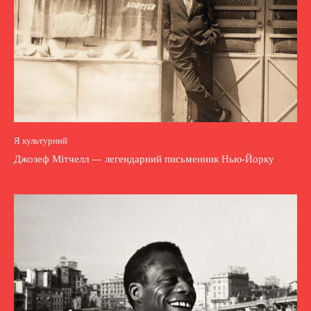
Я культурний
Джозеф Мітчелл — легендарний письменник Нью-Йорку