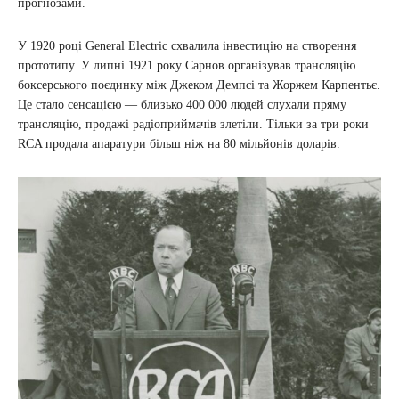
прогнозами.
У 1920 році General Electric схвалила інвестицію на створення
прототипу. У липні 1921 року Сарнов організував трансляцію
боксерського поєдинку між Джеком Демпсі та Жоржем Карпентьє.
Це стало сенсацією — близько 400 000 людей слухали пряму
трансляцію, продажі радіоприймачів злетіли. Тільки за три роки
RCA продала апаратури більш ніж на 80 мільйонів доларів.