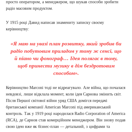
просто оператором, а менеджером, що шукав способи зробити
радіо масовим продуктом.
У 1915 році Давид написав знамениту записку своєму
керівництву:
«Я маю на увазі план розвитку, який зробив би
радіо побутовим приладом у тому ж сенсі, що
й піано чи фонограф… Ідея полягає в тому,
щоб принести музику в дім бездротовим
способом».
Керівництво Marconi тоді не відреагувало. Але війна, що почалася
невдовзі, лише відклала момент, коли ідея Сарнова змінить світ.
Після Першої світової війни уряд США домігся передачі
британської компанії American Marconi під американський
контроль. Так у 1919 році народилася Radio Corporation of America
(RCA), де Сарнов став комерційним менеджером. Він знову подав
свою ідею вже як бізнес-план — детальний, з цифрами та