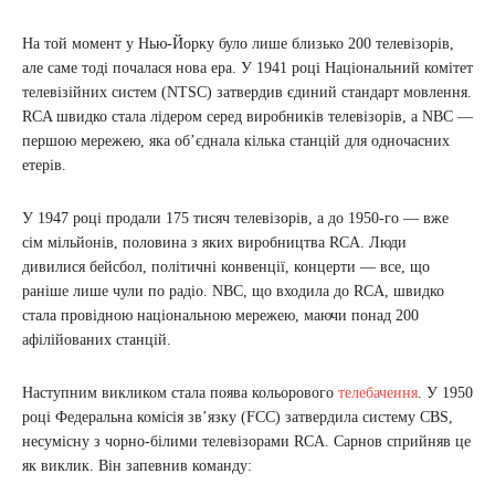
На той момент у Нью-Йорку було лише близько 200 телевізорів,
але саме тоді почалася нова ера. У 1941 році Національний комітет
телевізійних систем (NTSC) затвердив єдиний стандарт мовлення.
RCA швидко стала лідером серед виробників телевізорів, а NBC —
першою мережею, яка об’єднала кілька станцій для одночасних
етерів.
У 1947 році продали 175 тисяч телевізорів, а до 1950-го — вже
сім мільйонів, половина з яких виробництва RCA. Люди
дивилися бейсбол, політичні конвенції, концерти — все, що
раніше лише чули по радіо. NBC, що входила до RCA, швидко
стала провідною національною мережею, маючи понад 200
афілійованих станцій.
Наступним викликом стала поява кольорового
телебачення
. У 1950
році Федеральна комісія зв’язку (FCC) затвердила систему CBS,
несумісну з чорно-білими телевізорами RCA. Сарнов сприйняв це
як виклик. Він запевнив команду: