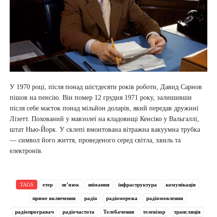
У 1970 році, після понад шістдесяти років роботи, Давид Сарнов
пішов на пенсію. Він помер 12 грудня 1971 року, залишивши
після себе маєток понад мільйон доларів, який передав дружині
Лізетт. Похований у мавзолеї на кладовищі Кенсіко у Вальгаллі,
штат Нью-Йорк. У склепі вмонтована вітражна вакуумна трубка
— символ його життя, проведеного серед світла, хвиль та
електронів.
TAGS
етер
звʼязок
знімання
інфраструктура
комунікація
пряме включення
радіо
радіомережа
радіомовлення
радіопрогравач
радіочастота
Телебачення
телевізор
трансляція