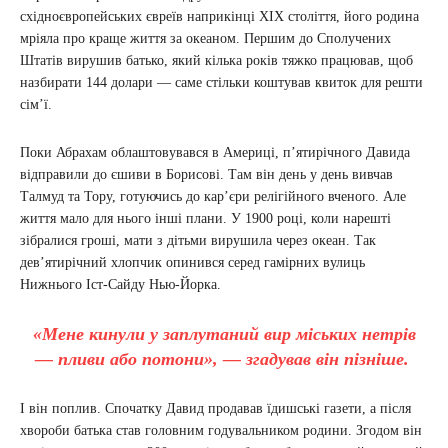
східноєвропейських євреїв наприкінці XIX століття, його родина
мріяла про краще життя за океаном. Першим до Сполучених
Штатів вирушив батько, який кілька років тяжко працював, щоб
назбирати 144 долари — саме стільки коштував квиток для решти
сім’ї.
Поки Абрахам облаштовувався в Америці, п’ятирічного Давида
відправили до єшиви в Борисові. Там він день у день вивчав
Талмуд та Тору, готуючись до кар’єри релігійного вченого. Але
життя мало для нього інші плани. У 1900 році, коли нарешті
зібралися гроші, мати з дітьми вирушила через океан. Так
дев’ятирічний хлопчик опинився серед гамірних вулиць
Нижнього Іст-Сайду Нью-Йорка.
«Мене кинули у заплутаний вир міських нетрів
— пливи або потони», — згадував він пізніше.
І він поплив. Спочатку Давид продавав їдишські газети, а після
хвороби батька став головним годувальником родини. Згодом він