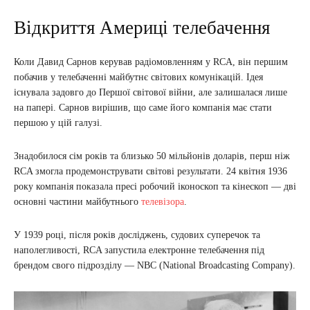
Відкриття Америці телебачення
Коли Давид Сарнов керував радіомовленням у RCA, він першим
побачив у телебаченні майбутнє світових комунікацій. Ідея
існувала задовго до Першої світової війни, але залишалася лише
на папері. Сарнов вирішив, що саме його компанія має стати
першою у цій галузі.
Знадобилося сім років та близько 50 мільйонів доларів, перш ніж
RCA змогла продемонструвати світові результати. 24 квітня 1936
року компанія показала пресі робочий іконоскоп та кінескоп — дві
основні частини майбутнього
телевізора
.
У 1939 році, після років досліджень, судових суперечок та
наполегливості, RCA запустила електронне телебачення під
брендом свого підрозділу — NBC (National Broadcasting Company).