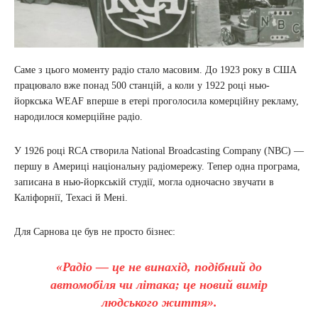
Саме з цього моменту радіо стало масовим. До 1923 року в США
працювало вже понад 500 станцій, а коли у 1922 році нью-
йоркська WEAF вперше в етері проголосила комерційну рекламу,
народилося комерційне радіо.
У 1926 році RCA створила National Broadcasting Company (NBC) —
першу в Америці національну радіомережу. Тепер одна програма,
записана в нью-йоркській студії, могла одночасно звучати в
Каліфорнії, Техасі й Мені.
Для Сарнова це був не просто бізнес:
«Радіо — це не винахід, подібний до
автомобіля чи літака; це новий вимір
людського життя».