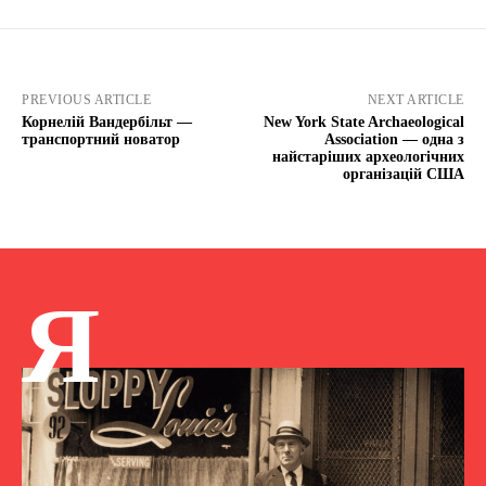
PREVIOUS ARTICLE
NEXT ARTICLE
Корнелій Вандербільт —
New York State Archaeological
транспортний новатор
Association — одна з
найстаріших археологічних
організацій США
Я