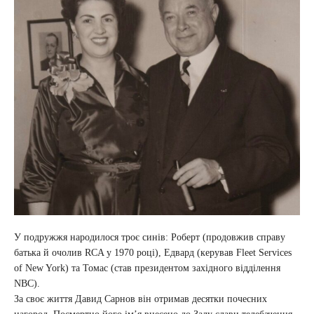
У подружжя народилося троє синів: Роберт (продовжив справу
батька й очолив RCA у 1970 році), Едвард (керував Fleet Services
of New York) та Томас (став президентом західного відділення
NBC).
За своє життя Давид Сарнов він отримав десятки почесних