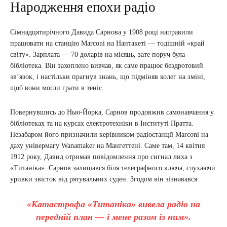
Народження епохи радіо
Сімнадцятирічного Давида Сарнова у 1908 році направили
працювати на станцію Marconi на Нантакеті — тодішній «край
світу». Зарплата — 70 доларів на місяць, зате поруч була
бібліотека. Він захоплено вивчав, як саме працює бездротовий
зв’язок, і настільки прагнув знань, що підміняв колег на зміні,
щоб вони могли грати в теніс.
Повернувшись до Нью-Йорка, Сарнов продовжив самонавчання у
бібліотеках та на курсах електротехніки в Інституті Пратта.
Незабаром його призначили керівником радіостанції Marconi на
даху універмагу Wanamaker на Мангеттені. Саме там, 14 квітня
1912 року, Давид отримав повідомлення про сигнал лиха з
«Титаніка». Сарнов залишався біля телеграфного ключа, слухаючи
уривки звісток від рятувальних суден. Згодом він зізнавався:
«Катастрофа «Титаніка» вивела радіо на
передній план — і мене разом із ним».