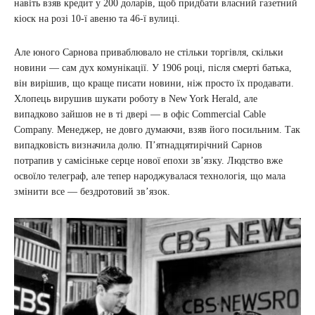
навіть взяв кредит у 200 доларів, щоб придбати власний газетний
кіоск на розі 10-ї авеню та 46-ї вулиці.
Але юного Сарнова приваблювало не стільки торгівля, скільки
новини — сам дух комунікації. У 1906 році, після смерті батька,
він вирішив, що краще писати новини, ніж просто їх продавати.
Хлопець вирушив шукати роботу в New York Herald, але
випадково зайшов не в ті двері — в офіс Commercial Cable
Company. Менеджер, не довго думаючи, взяв його посильним. Так
випадковість визначила долю. П’ятнадцятирічний Сарнов
потрапив у самісіньке серце нової епохи зв’язку. Людство вже
освоїло телеграф, але тепер народжувалася технологія, що мала
змінити все — бездротовий зв’язок.