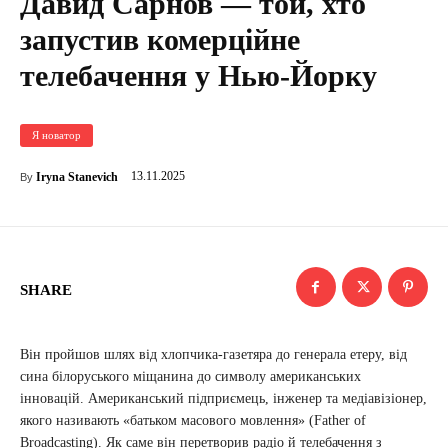
Давид Сарнов — той, хто
запустив комерційне
телебачення у Нью-Йорку
Я новатор
13.11.2025
Iryna Stanevich
By
SHARE
Він пройшов шлях від хлопчика-газетяра до генерала етеру, від
сина білоруського міщанина до символу американських
інновацій. Американський підприємець, інженер та медіавізіонер,
якого називають «батьком масового мовлення» (Father of
Broadcasting). Як саме він перетворив радіо й телебачення з