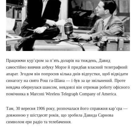
Працюючи кур’єром за п’ять доларів на тиждень, Давид
самостійно вивчив азбуку Морзе й придбав власний телеграфний
апарат. Згодом він попросив кілька днів відпустки, щоб відвідати
синагогу на свято Рош га-Шана — і був за це звільнений. Проте
невдача обернулася шансом, невдовзі він отримав роботу офісного
помічника в Marconi Wireless Telegraph Company of America.
Там, 30 вересня 1906 року, розпочалася його справжня кар’єра —
довжиною у шістдесят років, що зробила Давида Сарнова
символом ери радіо та телебачення.