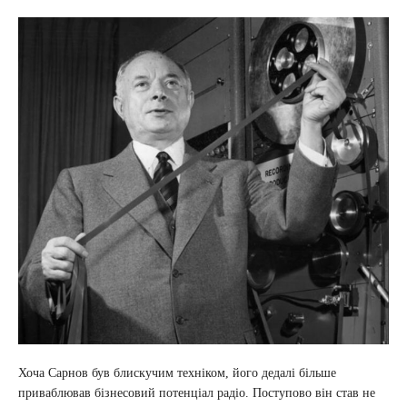
Хоча Сарнов був блискучим техніком, його дедалі більше
приваблював бізнесовий потенціал радіо. Поступово він став не