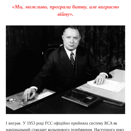
«Ми, можливо, програли битву, але виграємо
війну».
І виграв. У 1953 році FCC офіційно прийняла систему RCA як
національний стандарт кольорового телебачення. Наступного року