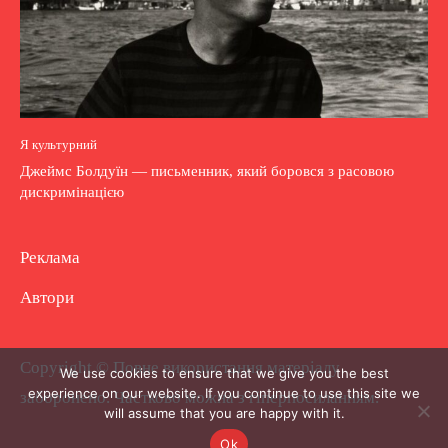
Я культурний
Джеймс Болдуїн — письменник, який боровся з расовою
дискримінацією
Реклама
Автори
Copyright © Повне використання матеріалу
We use cookies to ensure that we give you the best
experience on our website. If you continue to use this site we
заборонено. Частково можна з гіперпосиланням.
will assume that you are happy with it.
Ok