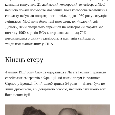
компанія випустила 21-дюймовий кольоровий телевізор, а NBC
першою почала кольорове мовлення. Хоча кольорове телебачення
спочатку набувало популярності повільно, до 1960 року ситуація
змінилася. NBC привабила такі програми, як «Чудовий світ
Діснея», який спеціально перейшов на кольоровий формат. До
початку 1960-х років RCA контролювала понад 70%
американського ринку телевізорів, а компанія увійшла до
тридцятки найбільших у США.
Кінець етеру
4 липня 1917 року Сарнов одружився з Лізетт Германт, донькою
єврейських емігрантів з Франції, які жили поруч із родиною
Сарнов у Бронксі. Їхній шлюб тривав 54 роки — Лізетт була не
лише дружиною, а й довіреною особою, першою слухачкою всіх
його нових ідей.