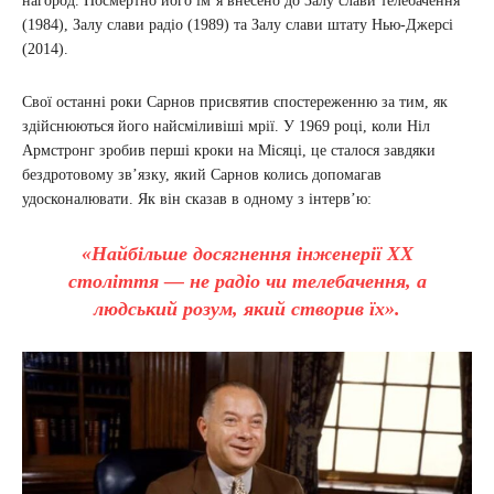
нагород. Посмертно його ім’я внесено до Залу слави телебачення
(1984), Залу слави радіо (1989) та Залу слави штату Нью-Джерсі
(2014).
Свої останні роки Сарнов присвятив спостереженню за тим, як
здійснюються його найсміливіші мрії. У 1969 році, коли Ніл
Армстронг зробив перші кроки на Місяці, це сталося завдяки
бездротовому зв’язку, який Сарнов колись допомагав
удосконалювати. Як він сказав в одному з інтервʼю:
«Найбільше досягнення інженерії XX
століття — не радіо чи телебачення, а
людський розум, який створив їх».