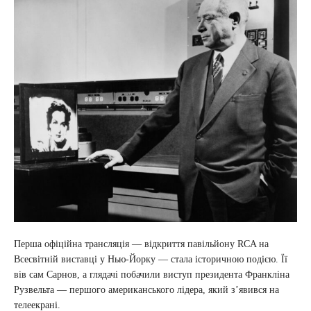
Перша офіційна трансляція — відкриття павільйону RCA на
Всесвітній виставці у Нью-Йорку — стала історичною подією. Її
вів сам Сарнов, а глядачі побачили виступ президента Франкліна
Рузвельта — першого американського лідера, який з’явився на
телеекрані.