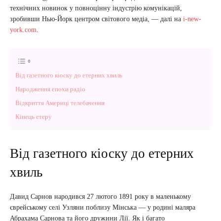
технічних новинок у повноцінну індустрію комунікацій,
зробивши Нью-Йорк центром світового медіа, — далі на
i-new-
york.com
.
Від газетного кіоску до етерних хвиль
Народження епохи радіо
Відкриття Америці телебачення
Кінець етеру
Від газетного кіоску до етерних
хвиль
Давид Сарнов народився 27 лютого 1891 року в маленькому
єврейському селі Узляни поблизу Мінська — у родині маляра
Абрахама Сарнова та його дружини Лії. Як і багато