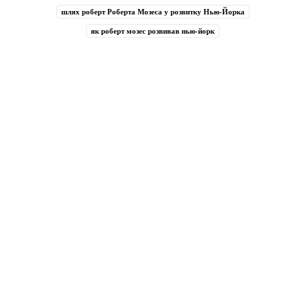
шлях роберт Роберта Мозеса у розвитку Нью-Йорка
як роберт мозес розвивав нью-йорк