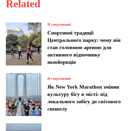
Related
Я спортивний
Спортивні традиції
Центрального парку: чому він
став головною ареною для
активного відпочинку
ньюйоркців
Я спортивний
Як New York Marathon змінив
культуру бігу в місті: від
локального забігу до світового
символу