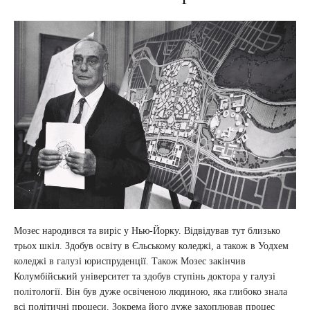
Мозес народився та виріс у Нью-Йорку. Відвідував тут близько
трьох шкіл. Здобув освіту в Єльському коледжі, а також в Уодхем
коледжі в галузі юриспруденції. Також Мозес закінчив
Колумбійський університет та здобув ступінь доктора у галузі
політології. Він був дуже освіченою людиною, яка глибоко знала
всі політичні процеси. Зокрема його дуже захоплював процес