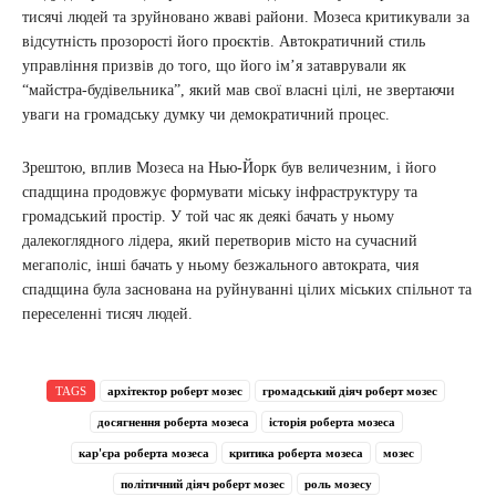
тисячі людей та зруйновано жваві райони. Мозеса критикували за
відсутність прозорості його проєктів. Автократичний стиль
управління призвів до того, що його ім’я затаврували як
“майстра-будівельника”, який мав свої власні цілі, не звертаючи
уваги на громадську думку чи демократичний процес.
Зрештою, вплив Мозеса на Нью-Йорк був величезним, і його
спадщина продовжує формувати міську інфраструктуру та
громадський простір. У той час як деякі бачать у ньому
далекоглядного лідера, який перетворив місто на сучасний
мегаполіс, інші бачать у ньому безжального автократа, чия
спадщина була заснована на руйнуванні цілих міських спільнот та
переселенні тисяч людей.
TAGS
архітектор роберт мозес
громадський діяч роберт мозес
досягнення роберта мозеса
історія роберта мозеса
кар'єра роберта мозеса
критика роберта мозеса
мозес
політичний діяч роберт мозес
роль мозесу