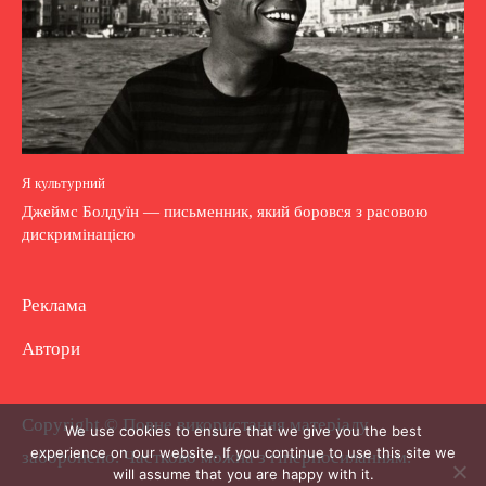
Я культурний
Джеймс Болдуїн — письменник, який боровся з расовою
дискримінацією
Реклама
Автори
Copyright © Повне використання матеріалу
We use cookies to ensure that we give you the best
experience on our website. If you continue to use this site we
заборонено. Частково можна з гіперпосиланням.
will assume that you are happy with it.