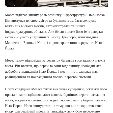
Мозес відіграв значну роль розвитку інфраструктури Нью-Йорка.
Він виступав як спостерігач за будівництвом багатьох дуже
важливих міських мостів, автомагістралей та інших
інфраструктурних об’єктів. Але більш відоме його ім’я завдяки
активній участі у будівництві мосту Трайборо, який поєднав
Манхеттен, Бронкс і Квінс і сприяв зростанню передмість Нью-
Йорка.
Мозес також відповідав за розвиток багатьох громадських парків
міста. Він вважав, що парки та зони відпочинку необхідні для
добробуту мешканців Нью-Йорка, і невпинно працював над
розширенням та покращенням міської паркової системи.
Проте спадщина Мозеса також викликає суперечки, оскільки його
проєкти часто здійснювалися коштом бідніших верств населення
міста, зокрема чорношкірих людей, які мешкали у бідних районах
Нью-Йорка. Його звинуватили в тому, що він використав свою
владу для реалізації проєктів, внаслідок яких було переселено