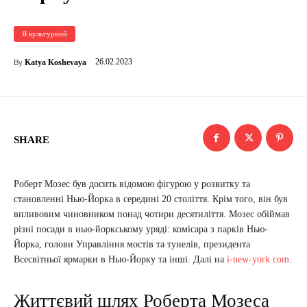
Я культурний
26.02.2023
Katya Koshevaya
By
SHARE
Роберт Мозес був досить відомою фігурою у розвитку та
становленні Нью-Йорка в середині 20 століття. Крім того, він був
впливовим чиновником понад чотири десятиліття. Мозес обіймав
різні посади в нью-йоркському уряді: комісара з парків Нью-
Йорка, голови Управління мостів та тунелів, президента
Всесвітньої ярмарки в Нью-Йорку та інші. Далі на
i-new-york.com
.
Життєвий шлях Роберта Мозеса