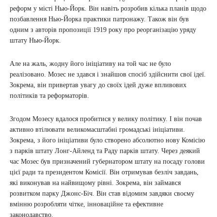
реформ у місті Нью-Йорк. Він навіть розробив кілька планів щодо
позбавлення Нью-Йорка практики патронажу. Також він був
одним з авторів пропозиції 1919 року про реорганізацію уряду
штату Нью-Йорк.
Але на жаль, жодну його ініціативу на той час не було
реалізовано. Мозес не здався і знайшов спосіб здійснити свої ідеї.
Зокрема, він привертав увагу до своїх ідей дуже впливових
політиків та реформаторів.
Згодом Мозесу вдалося пробитися у велику політику. І він почав
активно втілювати великомасштабні громадські ініціативи.
Зокрема, з його ініціативи було створено абсолютно нову Комісію
з парків штату Лонг-Айленд та Раду парків штату. Через деякий
час Мозес був призначений губернатором штату на посаду голови
цієї ради та президентом Комісії. Він отримував безліч завдань,
які виконував на найвищому рівні. Зокрема, він займався
розвитком парку Джонс-Біч. Він став відомим завдяки своєму
вмінню розробляти чітке, інноваційне та ефективне
законодавство.