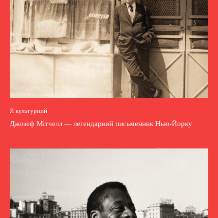
Я культурний
Джозеф Мітчелл — легендарний письменник Нью-Йорку