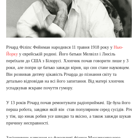
Річард Філіпс Фейнман народився 11 травня 1918 року у
Нью-
Йорку
у єврейській родині. Його батьки Мелвілл і Люсіль
переїхали до США з Білорусі. Хлопчик почав говорити лише у 3
роки, але попри це батько завжди вірив, що син стане науковцем.
Він розвивав дитячу цікавість Річарда до пізнання світу та
детально відповідав на всі його запитання. Від матері хлопчик
успадкував яскраве почуття гумору.
У 13 років Річард почав ремонтувати радіоприймачі. Це була його
перша робота, завдяки якій він став популярним серед сусідів. Річ
у тім, що юнак робив усе швидко та якісно, а також завжди шукав
причину несправності.
Закінчивши навчання на факультеті фізики Массачусетського