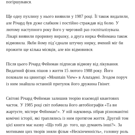
погіршувався.
Ще одну пухлину у нього виявили у 1987 році. Її також видалили,
але Річард був дуже слабким і постійно страждав від болю. У
лютому наступного року його у черговий раз госпіталізувала.
Лікарі виявили проривну виразку, а друга нирка Фейнмана також
відмовила. Якби йому під’єднали штучну нирку, вчений міг би
прожити ще кілька місяців, але він відмовився.
Після цього Річард Фейнман підписав відмову від лікування.
Видатний фізик пішов з життя 15 лютого 1988 року. Його
поховали на цвинтарі «Mountain View» в Альтадені. Згодом поруч
із ним знайшла останній притулок його дружина Гвінет.
Світові Річард Фейнман залишив теорію взаємодії квантових
часток. У 1985 році світ побачила його автобіографія «Та ви
жартуєте, містере Фейнман!». У ній науковець зібрав різноманітні
комічні історії, які траплялись із ним протягом життя. Другий том
цієї книги має назву «Що тобі до того, що думають інші?». За
мотивами цих творів зняли фільм «Нескінченність», головну роль