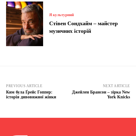
Я культурний
Стівен Сондхайм – майстер
музичних історій
PREVIOUS ARTICLE
NEXT ARTICLE
Ким була Ґрейс Гоппер:
Джейлен Брансон – зірка New
історія дивовижної жінки
York Knicks