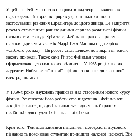
У цей час Фейнман почав працювати над теорією квантових
перетворень. Він зробив прорив у фізиці надплинності,
застосувавши рівняння Шредінгера до цього явища. Це відкриття
разом з отриманими раніше даними сприяло розвиткові фізики
низьких температур. Крім того, Фейнман працював разом з
першовідкривачем кварків Маррі Гелл-Манном над теорією
«слабкого розпаду». Ця робота стала шляхом до відкриття нового
закону природи. Також саме Річард Фейнман уперше
сформулював ідею квантових обчислень. У 1965 році він став
лауреатом Нобелівської премії з фізики за внесок до квантової
електродинаміки.
У 1960-х роках науковець працював над створенням нового курсу
фізики. Результатом його роботи став підручник «Фейнманові
лекції з фізики», що досі залишається одним з найкращих
посібників для студентів із загальної фізики.
Крім того, Фейнман займався питаннями методології наукового
пізнання та пояснював студентам принципи наукової чесності. Він