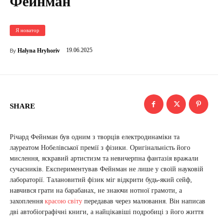
Фейнман
Я новатор
19.06.2025
Halyna Hryhoriv
By
SHARE
Річард Фейнман був одним з творців електродинаміки та
лауреатом Нобелівської премії з фізики. Оригінальність його
мислення, яскравий артистизм та невичерпна фантазія вражали
сучасників. Експериментував Фейнман не лише у своїй науковій
лабораторії. Талановитий фізик міг відкрити будь-який сейф,
навчився грати на барабанах, не знаючи нотної грамоти, а
захоплення
красою світу
передавав через малювання. Він написав
дві автобіографічні книги, а найцікавіші подробиці з його життя