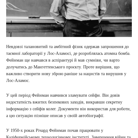
Невдовзі талановитий та амбітний фізик одержав запрошення до
таємної лабораторії у Лос-Аламосі, де розроблялась атомна бомба.
Фейнман ще навчався в аспірантурі й мав сумніви, чи варто
долучатись до Мангеттенського проєкту. Проте вирішив, що
важливо створити нову зброю раніше за нацистів та вирушив у
Лос-Аламос.
У цей період Фейнман навчився зламувати сейфи. Він довів
недостатність вжитих безпекових заходів, викравши секретну
інформацію з сейфів колег. Документи він використав для роботи,
а цю ситуацію пізніше описав у своїй автобіографії.
У 1950-х роках Річард Фейнман почав працювати у
Каліфорнійському технологічному інституті. Завершення війни та