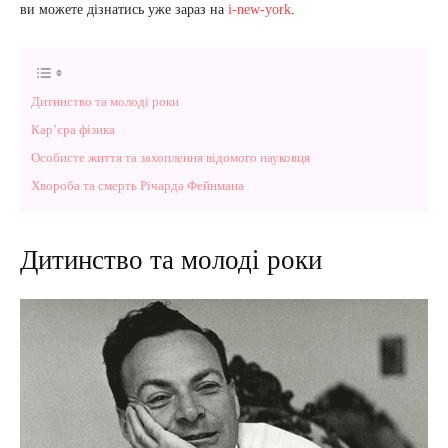
ви можете дізнатись уже зараз на
i-new-york
.
Дитинство та молоді роки
Кар’єра фізика
Особисте життя та захоплення відомого науковця
Хвороба та смерть Річарда Фейнмана
Дитинство та молоді роки