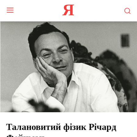
Я
Талановитий фізик Річард