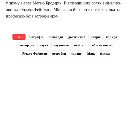
у якому зіграв Метью Бродерік. В епізодичних ролях знімались
донька Річарда Фейнмана Мішель та його сестра Джоан, яка за
професією була астрофізиком.
TAGS
біографія
винаходи
досягнення
історія
кар'єра
нагороди
наука
науковець
освіта
особисте життя
Річард Фейнман
розробки
талант
фізик
фізика