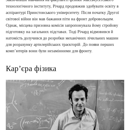
технологічного інституту, Річард продовжив здобувати освіту в
аспірантурі Принстонського університету. Після початку Другої
світової війни він мав бажання піти на фронт добровольцем.
Однак, місцева призовна комісія запропонувала йому стройову
підготовку на загальних підставах. Тоді Річард відмовився й
натомість долучився до розробки механічних лічильних машин
для розрахунку артилерійських траєкторій. До появи перших
комп’ютерів вони були незамінними для фронту.
Кар’єра фізика