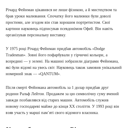
Річард Фейнман цікавився не лише фізикою, а й мистецтвом та
брав уроки малювання. Спочатку його малюнки були доволі
простими, але згодом він став хорошим портретистом. Свої
картини науковець підписував псевдонімом Офей. Він навіть
організував персональну виставку.
У 1975 році Річард Фейнман придбав автомобіль «Dodge
Tradesman». Зовні його пофарбували у гірчичні кольори, а
всередині — у зелені. На машині зобразили діаграми Фейнмана,
які були відомі на увесь світ. Науковець також замовив унікальний
номерний знак — «QANTUM».
Після смерті Фейнмана автомобіль за 1 долар придбав друг
родини Ральф Лейтон. Продажем за цю символічну суму вчений
завжди позбавлявся від старих машин. Автомобіль служив
новому господареві майже до кінця XX століття. У 1993 році він
взяв участь у марші пам’яті свого відомого власника.