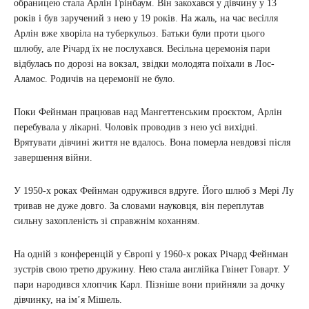
обраницею стала Арлін Грінбаум. Він закохався у дівчину у 13
років і був заручений з нею у 19 років. На жаль, на час весілля
Арлін вже хворіла на туберкульоз. Батьки були проти цього
шлюбу, але Річард їх не послухався. Весільна церемонія пари
відбулась по дорозі на вокзал, звідки молодята поїхали в Лос-
Аламос. Родичів на церемонії не було.
Поки Фейнман працював над Мангеттенським проєктом, Арлін
перебувала у лікарні. Чоловік проводив з нею усі вихідні.
Врятувати дівчині життя не вдалось. Вона померла невдовзі після
завершення війни.
У 1950-х роках Фейнман одружився вдруге. Його шлюб з Мері Лу
тривав не дуже довго. За словами науковця, він переплутав
сильну захопленість зі справжнім коханням.
На одній з конференцій у Європі у 1960-х роках Річард Фейнман
зустрів свою третю дружину. Нею стала англійка Гвінет Говарт. У
пари народився хлопчик Карл. Пізніше вони прийняли за дочку
дівчинку, на ім’я Мішель.