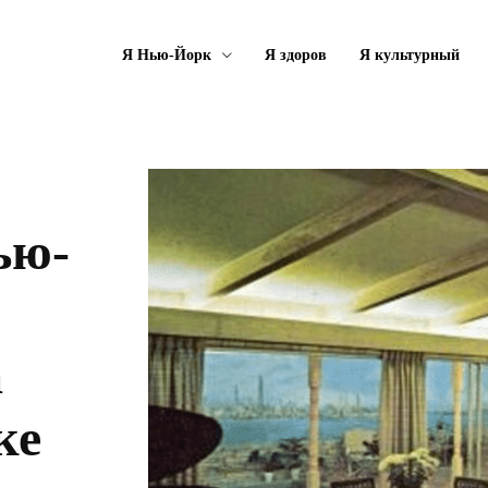
Я Нью-Йорк
Я здоров
Я культурный
ью-
а
ке