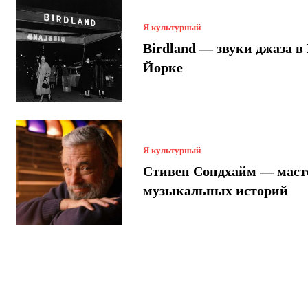
Я культурный
Birdland — звуки джаза в
Йорке
Я культурный
Стивен Сондхайм — маст
музыкальных историй