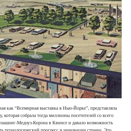
ная как “Всемирная выставка в Нью-Йорке”, представляла
 которая собрала тогда миллионы посетителей со всего
Флашинг-Медоуз-Корона в Квинсе и давало возможность
ть технологический прогресс и инновации страны. Это