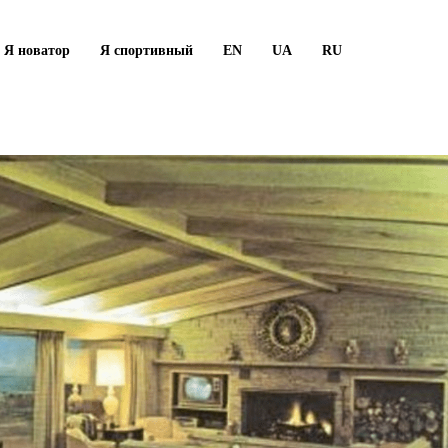
Я новатор
Я спортивный
EN
UA
RU