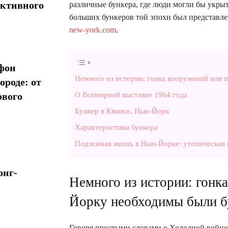
активного
различные бункера, где люди могли бы укрыт
больших бункеров той эпохи был представле
new-york.com
.
фон
Немного из истории: гонка вооружений или
ороде: от
О Всемирной выставке 1964 года
ового
Бункер в Квинсе, Нью-Йорк
Характеристики бункера
Подземная жизнь в Нью-Йорке: утопическая 
онг-
Немного из истории: гонк
Йорку необходимы были б
Говоря простыми словами о Холодной войне 