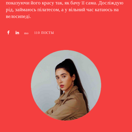
показуючи його красу так, як бачу її сама. Досліждую
рід, займаюсь пілатесом, а у вільний час катаюсь на
велосипеді.
110 ПОСТЫ