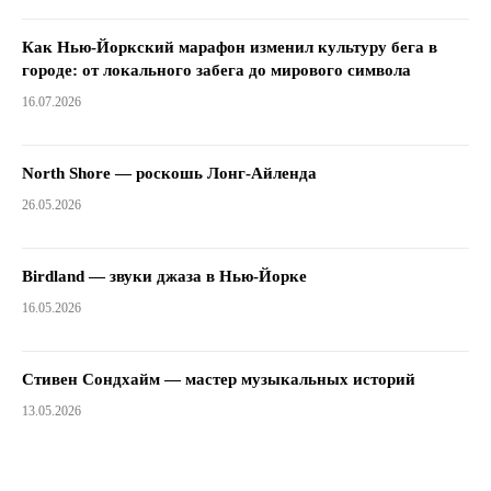
Как Нью-Йоркский марафон изменил культуру бега в
городе: от локального забега до мирового символа
16.07.2026
North Shore — роскошь Лонг-Айленда
26.05.2026
Birdland — звуки джаза в Нью-Йорке
16.05.2026
Стивен Сондхайм — мастер музыкальных историй
13.05.2026