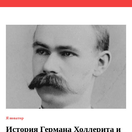
Я новатор
История Германа Холлерита и