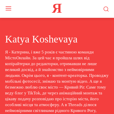
Я
Katya Koshevaya
Я - Катерина, і вже 5 років є частиною команди
МістоОнлайн. За цей час я пройшла шлях від
копірайтерки до редакторки, отримавши не лише
великий досвід, а й знайомство з неймовірними
людьми. Окрім цього, я - контент-креаторка. Проводжу
мобільні фотосесії, знімаю та монтую відео. А ще я
безмежно люблю своє місто — Кривий Ріг. Саме тому
веду блог у TikTok, де через анімаційний монтаж та
цікаву подачу розповідаю про історію міста, його
особливі місця та атмосферу. А в Threads ділюся
неймовірними світлинами рідного Кривого Рогу,