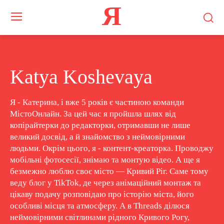
Я
Katya Koshevaya
Я - Катерина, і вже 5 років є частиною команди
МістоОнлайн. За цей час я пройшла шлях від
копірайтерки до редакторки, отримавши не лише
великий досвід, а й знайомство з неймовірними
людьми. Окрім цього, я - контент-креаторка. Проводжу
мобільні фотосесії, знімаю та монтую відео. А ще я
безмежно люблю своє місто — Кривий Ріг. Саме тому
веду блог у TikTok, де через анімаційний монтаж та
цікаву подачу розповідаю про історію міста, його
особливі місця та атмосферу. А в Threads ділюся
неймовірними світлинами рідного Кривого Рогу,