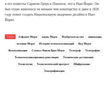
в его поместье Саранчи Гроув в Покипси, что в Нью-Йорке. Он
был отдан живописи не меньше чем новаторству и даже в 1826
году помог создать Национальную академию дизайна в Нью-
Йорке.
TAGS
Алфавит Морзе
жизнь Морзе
Изобретательство
инновации
история Морзе
История телекоммуникаций
Код Морзе
Коммуникации
Сэмюэл Финли Бриз Морзе
Телеграф
Телеграфия
Телекоммуникационная революция
Технические достижения
Технологии
Технологический прогресс
Шифрование
Электрификация