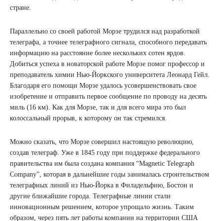
стране.
Параллельно со своей работой Морзе трудился над разработкой
телеграфа, а точнее телеграфного сигнала, способного передавать
информацию на расстояние более нескольких сотен ярдов.
Добиться успеха в новаторской работе Морзе помог профессор и
преподаватель химии Нью-Йоркского университета Леонард Гейл.
Благодаря его помощи Морзе удалось усовершенствовать свое
изобретение и отправить первое сообщение по проводу на десять
миль (16 км). Как для Морзе, так и для всего мира это был
колоссальный прорыв, к которому он так стремился.
Можно сказать, что Морзе совершил настоящую революцию,
создав телеграф. Уже в 1845 году при поддержке федерального
правительства им была создана компания “Magnetic Telegraph
Company”, которая в дальнейшие годы занималась строительством
телеграфных линий из Нью-Йорка в Филадельфию, Бостон и
другие ближайшие города. Телеграфные линии стали
инновационным решением, которое упрощало жизнь. Таким
образом, через пять лет работы компании на территории США