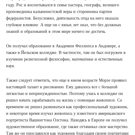
году. Рос и воспитывался в семье пастора, географа, великого
проповедника кальвинистской веры и сторонника партии
федералистов. Безусловно, деятельность отца на него оказала
глубокое влияние. А еще он с юных лет знал, что без должных
знаний и образований в этом мире ничего не достичь.
Он получал образование в Академии Филлипса в Андовере, а
также в Йельском колледже. В частности, там он был погружен в
изучение религиозной философии, математики и естественных
наук.
Также следует отметить, что еще в юном возрасте Морзе проявил
настоящий талант к рисованию. Ему давалось все с большой
легкостью и непринужденностью. Поэтому учась в колледже он
решил начать зарабатывать на жизнь с помощью живописи. Со
временем он решил развиваться как профессиональный художник,
и некоторое время изучал живопись у известного американского
портретиста Вашингтона Олстона. Находясь в Европе он получил
художественное образование, где также оттачивал свое мастерство.
Там же он прославился как художник благодаря своим портретами