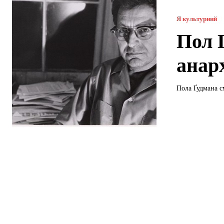
Я культурний
Пол 
анар
Пола Ґудмана с