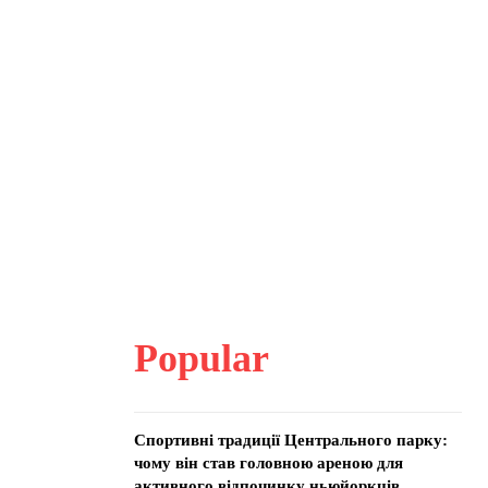
Popular
Спортивні традиції Центрального парку:
чому він став головною ареною для
активного відпочинку ньюйоркців