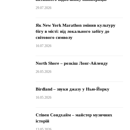
29.07.2026
Як New York Marathon змінив культуру
бігу в місті: від локального забігу до
світового символу
16.07.2026
North Shore – розкіш Лонг-Айленду
26.05.2026
Birdland – звуки джазу у Нью-Йорку
16.05.2026
Стівен Сондхайм – майстер музичних
історій
13.05.2026