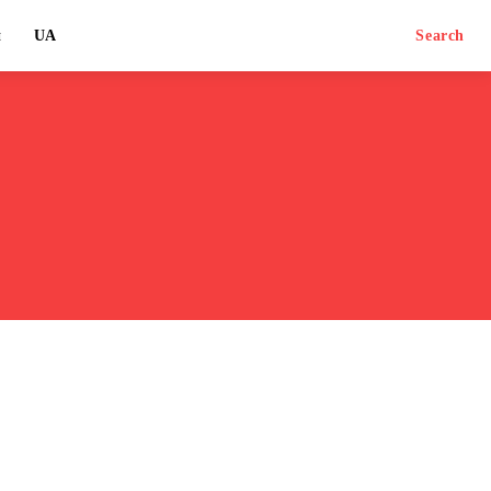
й
UA
Search