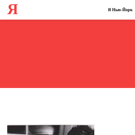
Я
Я Нью-Йорк