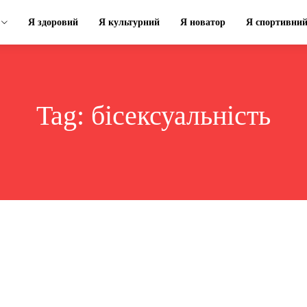
Я здоровий
Я культурний
Я новатор
Я спортивни
Tag:
бісексуальність