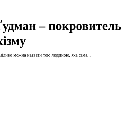
Ґудман – покровитель
хізму
міливо можна назвати тою людиною, яка сама...