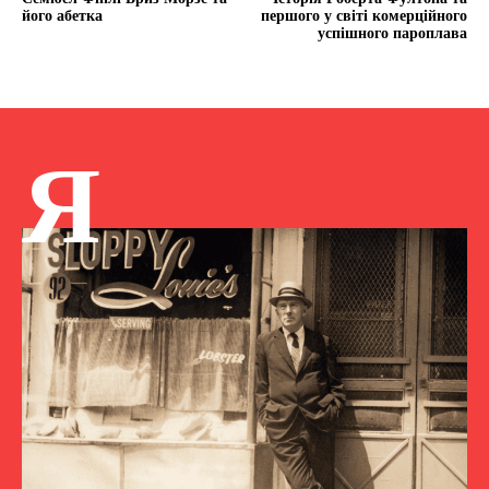
його абетка
першого у світі комерційного
успішного пароплава
Я