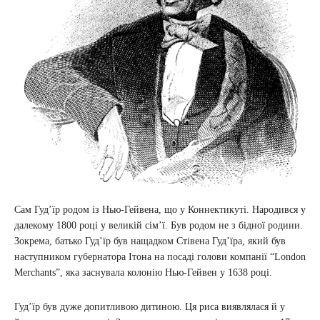
Сам Гудʼїр родом із Нью-Гейвена, що у Коннектикуті. Народився у
далекому 1800 році у великій сім’ї. Був родом не з бідної родини.
Зокрема, батько Гудʼїр був нащадком Стівена Гудʼїра, який був
наступником губернатора Ітона на посаді голови компанії “London
Merchants”, яка заснувала колонію Нью-Гейвен у 1638 році.
Гудʼїр був дуже допитливою дитиною. Ця риса виявлялася й у