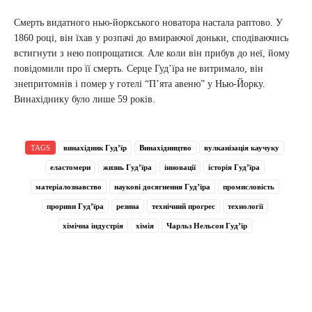
Смерть видатного нью-йоркського новатора настала раптово. У
1860 році, він їхав у розпачі до вмираючої доньки, сподіваючись
встигнути з нею попрощатися. Але коли він прибув до неї, йому
повідомили про її смерть. Серце Гудʼїра не витримало, він
знепритомнів і помер у готелі “П’ята авеню” у Нью-Йорку.
Винахіднику було лише 59 років.
TAGS
винахідник Гудʼїр
Винахідництво
вулканізація каучуку
еластомери
жизнь Гудʼїра
інновації
історія Гудʼїра
матеріалознавство
наукові досягнення Гудʼїра
промисловість
прориви Гудʼїра
резина
технічний прогрес
технології
хімічна індустрія
хімія
Чарльз Нельсон Гудʼїр