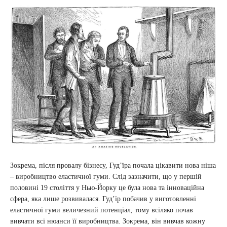
Зокрема, після провалу бізнесу, Гудʼїра почала цікавити нова ніша
– виробництво еластичної гуми. Слід зазначити, що у першій
половині 19 століття у Нью-Йорку це була нова та інноваційна
сфера, яка лише розвивалася. Гудʼїр побачив у виготовленні
еластичної гуми величезний потенціал, тому всіляко почав
вивчати всі нюанси її виробництва. Зокрема, він вивчав кожну