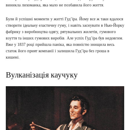
виникла лихоманка, яка мало не позбавила його життя.
Були й успішні моменти у житті Гудʼїра. Йому все ж таки вдалося
створити ідеальну еластичну гуму, і навіть заснувати в Нью-Йорку
фабрику з виробництва одягу, рятувальних жилетів, гумового
взуття та інших гумових виробів. Але успіх Гудʼїра був недовгим.
Вже у 1837 році прийшла паніка, яка повністю знищила весь
статок його прият компанії і залишила Гудʼїра без гроша в
кишені.
Вулканізація каучуку