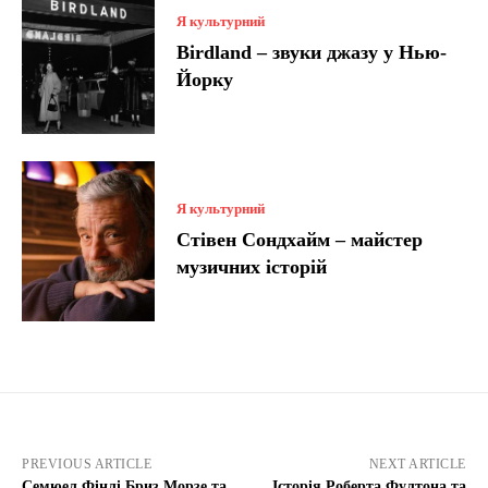
Я культурний
Birdland – звуки джазу у Нью-
Йорку
Я культурний
Стівен Сондхайм – майстер
музичних історій
PREVIOUS ARTICLE
NEXT ARTICLE
Семюел Фінлі Бриз Морзе та
Історія Роберта Фултона та