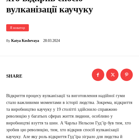
вулканізації каучуку
Я новатор
28.03.2024
Katya Koshevaya
By
SHARE
Відкриття процесу вулканізації та виготовлення надійної гуми
стало важливими моментами в історії людства. Зокрема, відкриття
та виробництво каучуку у 19 столітті здійснило справжню
революцію у багатьох сферах життя людини, особливо у
виробництві взуття та шин. А Чарльз Нельсон Гудʼїр був тим, хто
зробив цю революцію, тим, хто відкрив спосіб вулканізації
каучуку. Але яку роль відкриття Гудʼїра зіграло для людства й