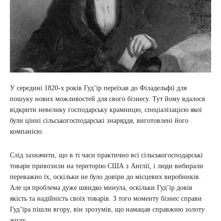
У середині 1820-х років Гудʼїр переїхав до Філадельфії для
пошуку нових можливостей для свого бізнесу. Тут йому вдалося
відкрити невелику господарську крамницю, спеціалізацією якої
були цінні сільськогосподарські знаряддя, виготовлені його
компанією.
Слід зазначити, що в ті часи практично всі сільськогосподарські
товари привозили на територію США з Англії, і люди вибирали
переважно їх, оскільки не було довіри до місцевих виробників.
Але ця проблема дуже швидко минула, оскільки Гудʼїр довів
якість та надійність своїх товарів. З того моменту бізнес справи
Гудʼїра пішли вгору, він зрозумів, що намацав справжню золоту
жилу.