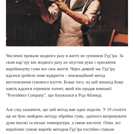
Численні провали жодного разу в житті не зупиняли Гудʼїра. За
свою кар’єру він жодного разу не опустив руки і присвятив
виробництву гуми все своє життя. Через деякий час Гудʼїру
вдалося зробити нове відкриття – інноваційний метод
виготовлення гумового взуття. Більш того, на цей винахід йому
навіть вдалося отримати патент, який він продав компанії
“Providence Company”, що базувалася в Род-Айленді.
Але слід зазначити, що цей метод мав один недолік. У 19 столітті
ще не було знайдено методу обробки гуми, здатного витримувати
дуже високі та низькі температури, а також кислоти. Отже, всі
вироблені гумові вироби методом Гудʼїра постійно ставали