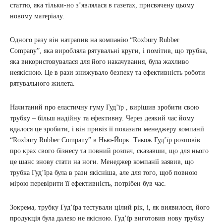
статтю, яка тільки-но з’являлася в газетах, присвячену цьому
новому матеріалу.
Одного разу він натрапив на компанію “Roxbury Rubber
Company”, яка виробляла рятувальні круги, і помітив, що трубка,
яка використовувалася для його накачування, була жахливо
неякісною. Це в рази знижувало безпеку та ефективність роботи
рятувального жилета.
Начитаний про еластичну гуму Гудʼїр , вирішив зробити свою
трубку – більш надійну та ефективну. Через деякий час йому
вдалося це зробити, і він привіз її показати менеджеру компанії
“Roxbury Rubber Company” в Нью-Йорк. Також Гудʼїр розповів
про крах свого бізнесу та повний розпач, сказавши, що для нього
це шанс знову стати на ноги. Менеджер компанії заявив, що
трубка Гудʼїра була в рази якісніша, але для того, щоб повною
мірою перевірити її ефективність, потрібен був час.
Зокрема, трубку Гудʼїра тестували цілий рік, і, як виявилося, його
продукція була далеко не якісною. Гудʼїр виготовив нову трубку