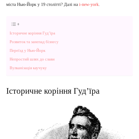
міста Нью-Йорк у 19 столітті? Далі на
i-new-york
.
Історичне коріння Гудʼїра
Розвиток та занепад бізнесу
Переїзд у Нью-Йорк
Непростий шлях до слави
Вулканізація каучуку
Історичне коріння Гудʼїра