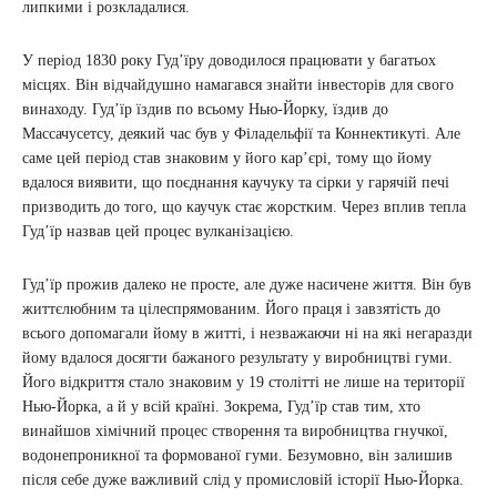
липкими і розкладалися.
У період 1830 року Гудʼїру доводилося працювати у багатьох
місцях. Він відчайдушно намагався знайти інвесторів для свого
винаходу. Гудʼїр їздив по всьому Нью-Йорку, їздив до
Массачусетсу, деякий час був у Філадельфії та Коннектикуті. Але
саме цей період став знаковим у його кар’єрі, тому що йому
вдалося виявити, що поєднання каучуку та сірки у гарячій печі
призводить до того, що каучук стає жорстким. Через вплив тепла
Гудʼїр назвав цей процес вулканізацією.
Гудʼїр прожив далеко не просте, але дуже насичене життя. Він був
життєлюбним та цілеспрямованим. Його праця і завзятість до
всього допомагали йому в житті, і незважаючи ні на які негаразди
йому вдалося досягти бажаного результату у виробництві гуми.
Його відкриття стало знаковим у 19 столітті не лише на території
Нью-Йорка, а й у всій країні. Зокрема, Гудʼїр став тим, хто
винайшов хімічний процес створення та виробництва гнучкої,
водонепроникної та формованої гуми. Безумовно, він залишив
після себе дуже важливий слід у промисловій історії Нью-Йорка.