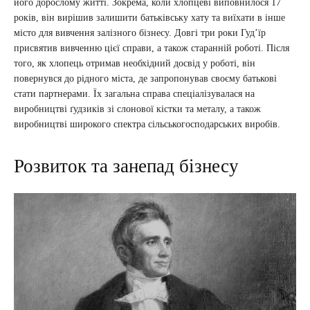
його дорослому житті. Зокрема, коли хлопцеві виповнилося 17
років, він вирішив залишити батьківську хату та виїхати в інше
місто для вивчення залізного бізнесу. Довгі три роки Гудʼїр
присвятив вивченню цієї справи, а також старанній роботі. Після
того, як хлопець отримав необхідний досвід у роботі, він
повернувся до рідного міста, де запропонував своєму батькові
стати партнерами. Їх загальна справа спеціалізувалася на
виробництві ґудзиків зі слонової кістки та металу, а також
виробництві широкого спектра сільськогосподарських виробів.
Розвиток та занепад бізнесу