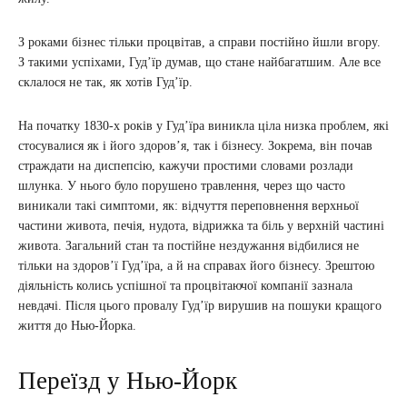
З роками бізнес тільки процвітав, а справи постійно йшли вгору.
З такими успіхами, Гудʼїр думав, що стане найбагатшим. Але все
склалося не так, як хотів Гудʼїр.
На початку 1830-х років у Гудʼїра виникла ціла низка проблем, які
стосувалися як і його здоров’я, так і бізнесу. Зокрема, він почав
страждати на диспепсію, кажучи простими словами розлади
шлунка. У нього було порушено травлення, через що часто
виникали такі симптоми, як: відчуття переповнення верхньої
частини живота, печія, нудота, відрижка та біль у верхній частині
живота. Загальний стан та постійне нездужання відбилися не
тільки на здоров’ї Гудʼїра, а й на справах його бізнесу. Зрештою
діяльність колись успішної та процвітаючої компанії зазнала
невдачі. Після цього провалу Гудʼїр вирушив на пошуки кращого
життя до Нью-Йорка.
Переїзд у Нью-Йорк