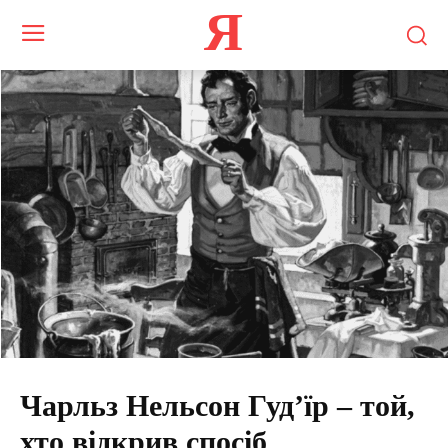
Я
Чарльз Нельсон Гудʼїр – той,
хто відкрив спосіб