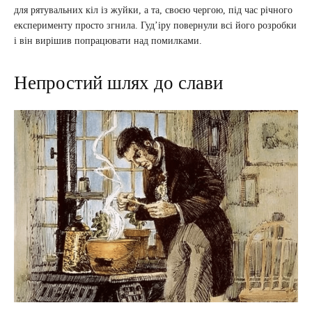
для рятувальних кіл із жуйки, а та, своєю чергою, під час річного
експерименту просто згнила. Гудʼіру повернули всі його розробки
і він вирішив попрацювати над помилками.
Непростий шлях до слави