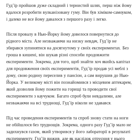
Гудʼїр пройшов дуже складний і тернистий шлях, перш ніж йому
вдалося розробити вулканізовану гуму. Він був хіміком-самоуком,
і далеко не все йому давалося з першого разу і легко.
Після провалу в Нью-Йорку йому довелося повернутися до
рідного міста. Але незважаючи на низку невдач, Гудʼїр не
збирався зупинятися на досягнутому у своїх експериментах. Без
гроша в кишені, він шукав різні способи продовжити
експерименти. Зокрема, для того, щоб знайти хоч якийсь капітал
для продовження своїх експериментів, Гудʼїр продав усі меблі з
дому, свою родину переселив у пансіон, а сам вирушив до Нью-
Йорка. У великому місті він познайомився з місцевим аптекарем,
який дозволив йому пожити на горищі та проводити свої
експерименти з каучуком. Багато спроб були невдалими, але
незважаючи на всі труднощі, Гудʼїр ніколи не здавався.
Під час проведення експериментів та спроб знову стати на ноги
не обійшлося без труднощів. Зокрема, одного разу Гудʼїр мало не
задихнувся газом, який утворився у його лабораторії в результаті
експерименту. Гудʼїр вижив, але як наслідок отруєння у нього