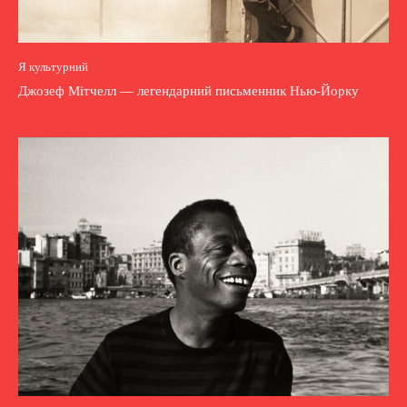
Я культурний
Джозеф Мітчелл — легендарний письменник Нью-Йорку