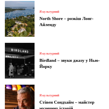
Я культурний
North Shore – розкіш Лонг-
Айленду
Я культурний
Birdland – звуки джазу у Нью-
Йорку
Я культурний
Стівен Сондхайм – майстер
музичних історій