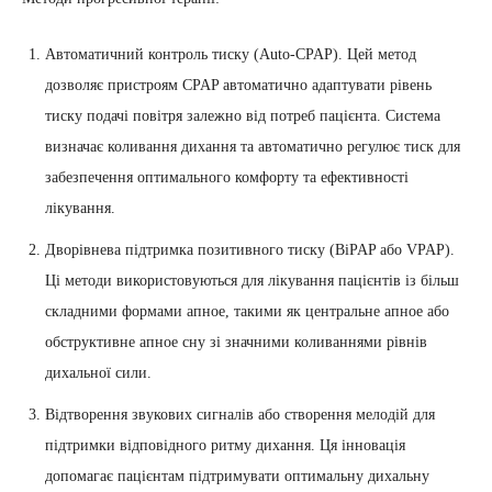
Автоматичний контроль тиску (Auto-CPAP). Цей метод
дозволяє пристроям CPAP автоматично адаптувати рівень
тиску подачі повітря залежно від потреб пацієнта. Система
визначає коливання дихання та автоматично регулює тиск для
забезпечення оптимального комфорту та ефективності
лікування.
Дворівнева підтримка позитивного тиску (BiPAP або VPAP).
Ці методи використовуються для лікування пацієнтів із більш
складними формами апное, такими як центральне апное або
обструктивне апное сну зі значними коливаннями рівнів
дихальної сили.
Відтворення звукових сигналів або створення мелодій для
підтримки відповідного ритму дихання. Ця інновація
допомагає пацієнтам підтримувати оптимальну дихальну