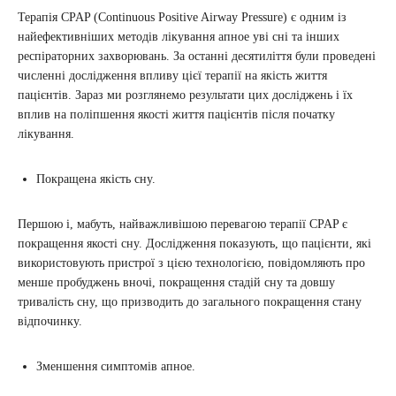
Терапія CPAP (Continuous Positive Airway Pressure) є одним із
найефективніших методів лікування апное уві сні та інших
респіраторних захворювань. За останні десятиліття були проведені
численні дослідження впливу цієї терапії на якість життя
пацієнтів. Зараз ми розглянемо результати цих досліджень і їх
вплив на поліпшення якості життя пацієнтів після початку
лікування.
Покращена якість сну.
Першою і, мабуть, найважливішою перевагою терапії CPAP є
покращення якості сну. Дослідження показують, що пацієнти, які
використовують пристрої з цією технологією, повідомляють про
менше пробуджень вночі, покращення стадій сну та довшу
тривалість сну, що призводить до загального покращення стану
відпочинку.
Зменшення симптомів апное.