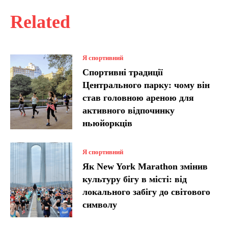
Related
Я спортивний
Спортивні традиції
Центрального парку: чому він
став головною ареною для
активного відпочинку
ньюйоркців
Я спортивний
Як New York Marathon змінив
культуру бігу в місті: від
локального забігу до світового
символу