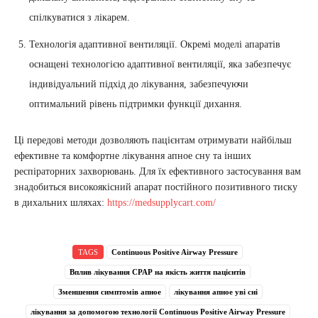
спілкуватися з лікарем.
Технологія адаптивної вентиляції. Окремі моделі апаратів
оснащені технологією адаптивної вентиляції, яка забезпечує
індивідуальний підхід до лікування, забезпечуючи
оптимальний рівень підтримки функції дихання.
Ці передові методи дозволяють пацієнтам отримувати найбільш
ефективне та комфортне лікування апное сну та інших
респіраторних захворювань. Для їх ефективного застосування вам
знадобиться високоякісний апарат постійного позитивного тиску
в дихальних шляхах:
https://medsupplycart.com/
TAGS
Continuous Positive Airway Pressure
Вплив лікування СРАР на якість життя пацієнтів
Зменшення симптомів апное
лікування апное уві сні
лікування за допомогою технології Continuous Positive Airway Pressure