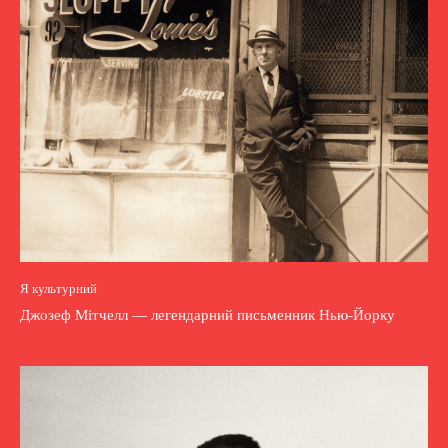
Я культурний
Джозеф Мітчелл — легендарний письменник Нью-Йорку