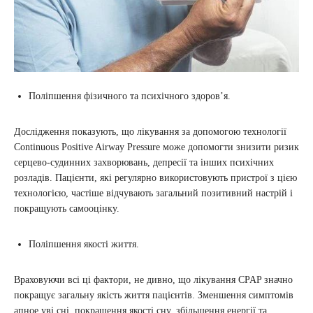
Поліпшення фізичного та психічного здоров’я.
Дослідження показують, що лікування за допомогою технології
Continuous Positive Airway Pressure може допомогти знизити ризик
серцево-судинних захворювань, депресії та інших психічних
розладів. Пацієнти, які регулярно використовують пристрої з цією
технологією, частіше відчувають загальний позитивний настрій і
покращують самооцінку.
Поліпшення якості життя.
Враховуючи всі ці фактори, не дивно, що лікування CPAP значно
покращує загальну якість життя пацієнтів. Зменшення симптомів
апное уві сні, покращення якості сну, збільшення енергії та