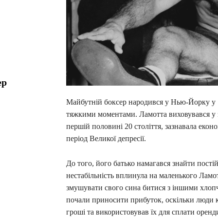
ер
Майбутній боксер народився у Нью-Йорку у 1
тяжкими моментами. Ламотта виховувався у зви
першій половині 20 століття, зазнавала еконо
період Великої депресії.
До того, його батько намагався знайти постій
нестабільність вплинула на маленького Ламо
змушувати свого сина битися з іншими хлопч
почали приносити прибуток, оскільки люди к
гроші та використовував їх для сплати оренд