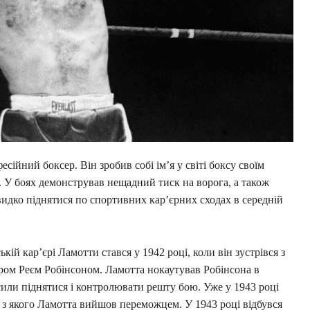
ійний боксер. Він зробив собі ім’я у світі боксу своїм
 У боях демонстрував нещадний тиск на ворога, а також
видко піднятися по спортивних кар’єрних сходах в середній
кій кар’єрі Ламотти стався у 1942 році, коли він зустрівся з
ом Реєм Робінсоном. Ламотта нокаутував Робінсона в
сили піднятися і контролювати решту бою. Уже у 1943 році
 з якого Ламотта вийшов переможцем. У 1943 році відбувся