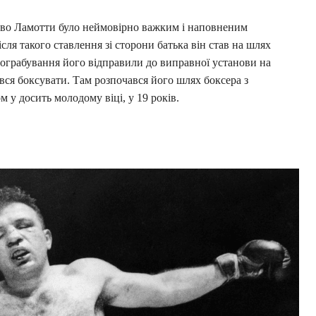
тво Ламотти було неймовірно важким і наповненим
сля такого ставлення зі сторони батька він став на шлях
пограбування його відправили до виправної установи на
вся боксувати. Там розпочався його шлях боксера з
 у досить молодому віці, у 19 років.