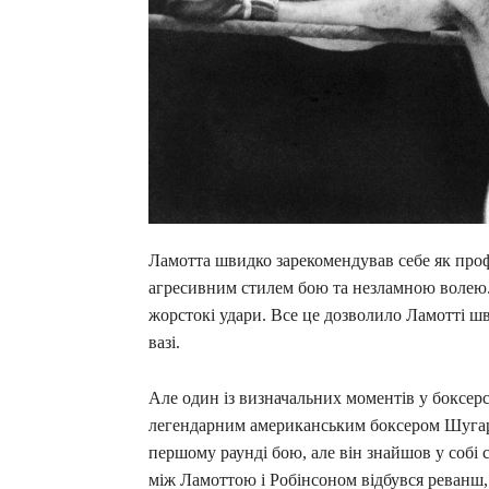
Ламотта швидко зарекомендував себе як профес
агресивним стилем бою та незламною волею.
жорстокі удари. Все це дозволило Ламотті ш
вазі.
Але один із визначальних моментів у боксерсь
легендарним американським боксером Шугар
першому раунді бою, але він знайшов у собі 
між Ламоттою і Робінсоном відбувся реванш,