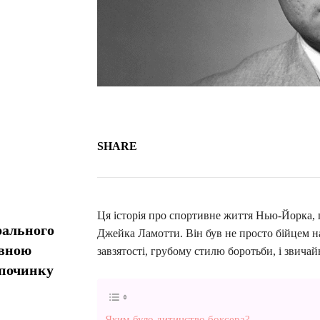
SHARE
Ця історія про спортивне життя Нью-Йорка, п
рального
Джейка Ламотти. Він був не просто бійцем на
овною
завзятості, грубому стилю боротьби, і звича
дпочинку
Яким було дитинство боксера?