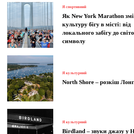
Я спортивний
Як New York Marathon зм
культуру бігу в місті: від
локального забігу до світ
символу
Я культурний
North Shore – розкіш Лон
Я культурний
Birdland – звуки джазу у 