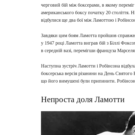
черговий бій між боксерами, в якому переміг
американського боксу початку 20 століття. Ні
відбулися ще два бої між Ламоттою і Робінсон
Завдяки цим боям Ламотта пройшов справжній
у 1947 році Ламотта виграв бій з Біллі Фокс
в середній вазі, перемігши француза Марселя
Наступна зустріч Ламотти і Робінсона відбул
боксерська версія різанини на День Святого
що його вимушені були припинити. Робінсон 
Непроста доля Ламотти