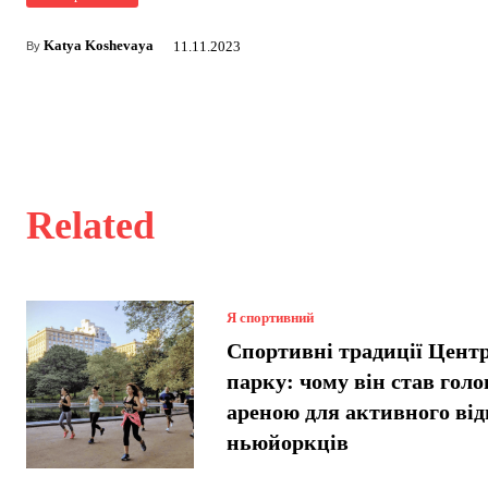
Katya Koshevaya
11.11.2023
By
Related
Я спортивний
Спортивні традиції Цент
парку: чому він став гол
ареною для активного ві
ньюйоркців