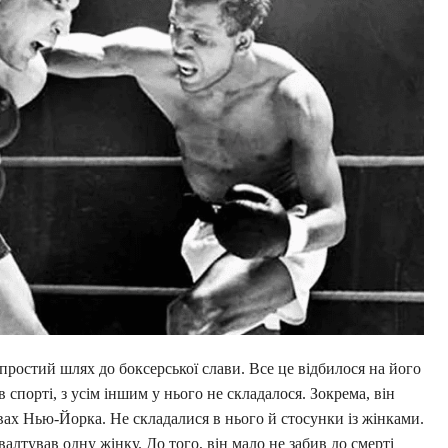
простий шлях до боксерської слави. Все це відбилося на його
 спорті, з усім іншим у нього не складалося. Зокрема, він
ах Нью-Йорка. Не складалися в нього й стосунки із жінками.
валтував одну жінку. До того, він мало не забив до смерті