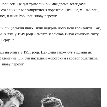
 Робінсон. Це був тривалий бій між двома легендами
хто з них не міг змиритися з поразкою. Пізніше, у 1945 році,
ом, в яких Робінсон знову переміг.
 бійцівський шлях, який відкрив йому нові горизонти. Так,
ом. А вже у 1949 році Ламотта завоював титул чемпіона світу
 Сердана.
ася на рингу у 1951 році. Цей день також був відомий як
 Валентина. Бій був настільки жорстоким і кровопролитним,
знову переміг.