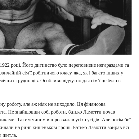
922 році. Його дитинство було переповнене негараздами та
чайній сім’ї робітничого класу, яка, як і багато інших у
мічних труднощів. Особливо відчутно для сім’ї це було в
ну роботу, але аж ніяк не виходило. Ця фінансова
тта. Не знайшовши собі роботи, батько Ламотти почав
иками. Таким чином він розважав усіх сусідів. Але потім бої
идали на ринг кишенькові гроші. Батько Ламотти збирав всі
и житла.