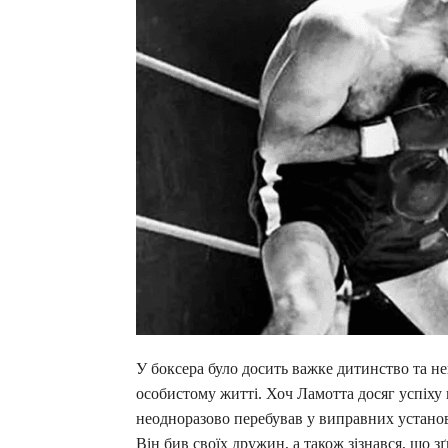
У боксера було досить важке дитинство та не
особистому житті. Хоч Ламотта досяг успіху в
неодноразово перебував у виправних установ
Він бив своїх дружин, а також зізнався, що зґ