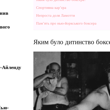
Спортивна кар’єра
інив
Непроста доля Ламотти
Пам’ять про нью-йоркського боксера
ового
Яким було дитинство бокс
г-Айленду
Нью-