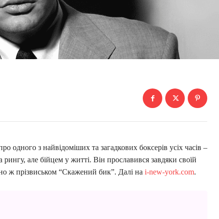
ро одного з найвідоміших та загадкових боксерів усіх часів –
 рингу, але бійцем у житті. Він прославився завдяки своїй
йно ж прізвиськом “Скажений бик”. Далі на
i-new-york.com
.