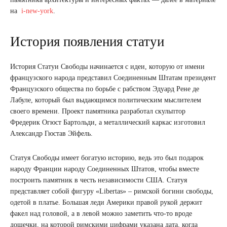
на
i-new-york
.
История появления статуи
История Статуи Свободы начинается с идеи, которую от имени
французского народа представил Соединенным Штатам президент
Французского общества по борьбе с рабством Эдуард Рене де
Лабуле, который был выдающимся политическим мыслителем
своего времени. Проект памятника разработал скульптор
Фредерик Огюст Бартольди, а металлический каркас изготовил
Александр Гюстав Эйфель.
Статуя Свободы имеет богатую историю, ведь это был подарок
народу Франции народу Соединенных Штатов, чтобы вместе
построить памятник в честь независимости США. Статуя
представляет собой фигуру «Libertas» – римской богини свободы,
одетой в платье. Большая леди Америки правой рукой держит
факел над головой, а в левой можно заметить что-то вроде
дощечки, на которой римскими цифрами указана дата, когда