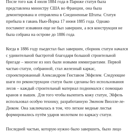
После того как 4 июля 1884 года в Париже статуя была
представлена ​​министру США во Франции, она была
демонтирована и отправлена ​​в Соединенные Штаты. Статуя
прибыла в гавань Нью-Йорка 17 июня 1885 года. Однако
постамент изваяния еще не был завершен, а вся конструкция не
была собрана на острове до 1886 года.
Когда в 1886 году пьедестал был завершен, сборник статуи начался
с удивительной быстротой благодаря большой строительной
бригаде – многие из них были новыми иммигрантами. Первой
частью статуи, собранной, стал железный каркас,
спроектированный Александром Гюставом Эйфелем. Следующие
шаги по реконструкции статуи были сделаны без использования
лесов – каждый строительный материал поднимался с помощью
кранов и вышек. Для того чтобы вылепить кожу статуи, Эйфель
использовал особую технику, разработанную Эженом Виолле-ле-
Дюком. Она заключалась в том, что легкие медные листья
формировались путём ударов молотком по каркасу статуи.
Последней частью, которую нужно было завершить, было лицо