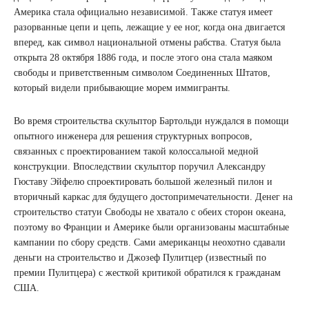
Америка стала официально независимой. Также статуя имеет
разорванные цепи и цепь, лежащие у ее ног, когда она двигается
вперед, как символ национальной отмены рабства. Статуя была
открыта 28 октября 1886 года, и после этого она стала маяком
свободы и приветственным символом Соединенных Штатов,
который видели прибывающие морем иммигранты.
Во время строительства скульптор Бартольди нуждался в помощи
опытного инженера для решения структурных вопросов,
связанных с проектированием такой колоссальной медной
конструкции. Впоследствии скульптор поручил Александру
Гюставу Эйфелю спроектировать большой железный пилон и
вторичный каркас для будущего достопримечательности. Денег на
строительство статуи Свободы не хватало с обеих сторон океана,
поэтому во Франции и Америке были организованы масштабные
кампании по сбору средств. Сами американцы неохотно сдавали
деньги на строительство и Джозеф Пулитцер (известный по
премии Пулитцера) с жесткой критикой обратился к гражданам
США.