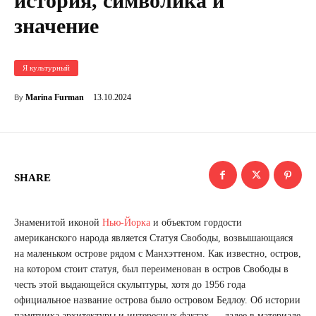
история, символика и
значение
Я культурный
13.10.2024
Marina Furman
By
SHARE
Знаменитой иконой
Нью-Йорка
и объектом гордости
американского народа является Статуя Свободы, возвышающаяся
на маленьком острове рядом с Манхэттеном. Как известно, остров,
на котором стоит статуя, был переименован в остров Свободы в
честь этой выдающейся скульптуры, хотя до 1956 года
официальное название острова было островом Бедлоу. Об истории
памятника архитектуры и интересных фактах — далее в материале