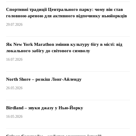
Спортивні традиції Центрального парку: чому він став
головною ареною для активного відпочинку ньюйоркців
29.07.2026
Як New York Marathon змінив культуру бігу в місті: від
локального забігу до світового символу
16.07.2026
North Shore – розкіш Лонг-Айленду
26.05.2026
Birdland – звуки джазу у Нью-Йорку
16.05.2026