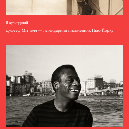
Я культурний
Джозеф Мітчелл — легендарний письменник Нью-Йорку