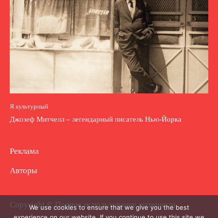
Я культурный
Джозеф Митчелл – легендарный писатель Нью-Йорка
Реклама
Авторы
Copyright © Полное использование материала
We use cookies to ensure that we give you the best
experience on our website. If you continue to use this site we