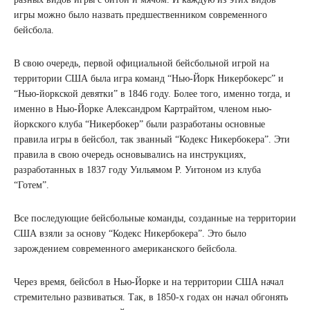
игры можно было назвать предшественником современного
бейсбола.
В свою очередь, первой официальной бейсбольной игрой на
территории США была игра команд “Нью-Йорк Никербокерс” и
“Нью-йоркской девятки” в 1846 году. Более того, именно тогда, и
именно в Нью-Йорке Александром Картрайтом, членом нью-
йоркского клуба “Никербокер” были разработаны основные
правила игры в бейсбол, так званный “Кодекс Никербокера”. Эти
правила в свою очередь основывались на инструкциях,
разработанных в 1837 году Уильямом Р. Уитоном из клуба
“Готем”.
Все последующие бейсбольные команды, созданные на территории
США взяли за основу “Кодекс Никербокера”. Это было
зарождением современного американского бейсбола.
Через время, бейсбол в Нью-Йорке и на территории США начал
стремительно развиваться. Так, в 1850-х годах он начал обгонять