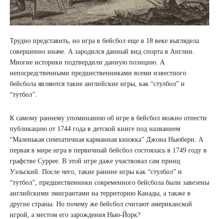
Трудно представить, но игра в бейсбол еще в 18 веке выглядела
совершенно иначе. А зародился данный вид спорта в Англии.
Многие историки подтвердили данную позицию. А
непосредственными предшественниками всеми известного
бейсбола являются такие английские игры, как “стулбол” и
“тутбол”.
К самому раннему упоминанию об игре в бейсбол можно отнести
публикацию от 1744 года в детской книге под названием
“Маленькая симпатичная карманная книжка” Джона Ньюбери. А
первая в мире игра в первичный бейсбол состоялась в 1749 году в
графстве Суррее. В этой игре даже участвовал сам принц
Уэльский. После чего, такие ранние игры как “стулбол” и
“тутбол”, предшественники современного бейсбола были завезены
английскими эмигрантами на территорию Канады, а также в
другие страны. Но почему же бейсбол считают американской
игрой, а местом его зарождения Нью-Йорк?