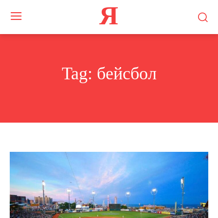
Я
Tag:
бейсбол