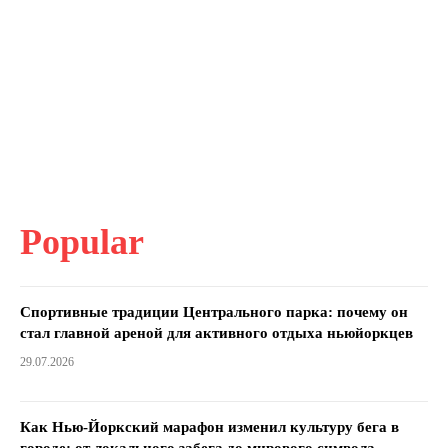
Popular
Спортивные традиции Центрального парка: почему он
стал главной ареной для активного отдыха ньюйоркцев
29.07.2026
Как Нью-Йоркский марафон изменил культуру бега в
городе: от локального забега до мирового символа